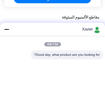
مقاطع الألمنيوم المبثوقة
20*20R معيار أوروبي ملف الألومنيوم المخصص لباب ونوافذ وملف
Xavier
الألومنيوم لمكتب العمل
أقسام السبائك فتحة T 6063 مقاطع بثق الألومنيوم 8080 4040 سلسلة
7:56 AM
6063-t5 مربع T فتحة 20 متر الألومنيوم الشخصي
Good day, what product are you looking for?
فئات شعبية
جميع
لين أنبوب موصل
لين أنبوب
ملحقات الأنابيب 
مسار الركوب
الرقيقة