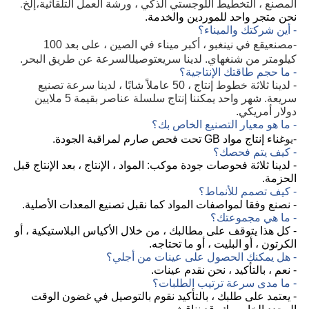
،إلخ.
المصنع ، التخطيط اللوجستي الذكي ، ورشة العمل التلقائية
نحن متجر واحد للموردين والخدمة.
- أين شركتك والميناء؟
مصنع
-
يقع في نينغبو ، أكبر ميناء في الصين ، على بعد 100
توصيل
كيلومتر من شنغهاي. لدينا سريع
السرعة عن طريق البحر.
- ما حجم طاقتك الإنتاجية؟
- لدينا ثلاثة خطوط إنتاج ، 50 عاملاً شابًا ، لدينا سرعة تصنيع
سريعة. شهر واحد يمكننا إنتاج سلسلة عناصر بقيمة 5 ملايين
دولار أمريكي.
- ما هو معيار التصنيع الخاص بك؟
يو
-
غناء إنتاج مواد GB تحت فحص صارم لمراقبة الجودة.
- كيف يتم فحصك؟
- لدينا ثلاثة فحوصات جودة موكب: المواد ، الإنتاج ، بعد الإنتاج قبل
الحزمة.
- كيف تصمم للأنماط؟
- نصنع وفقا لمواصفات المواد كما نقبل تصنيع المعدات الأصلية.
- ما هي مجموعتك؟
- كل هذا يتوقف على مطالبك ، من خلال الأكياس البلاستيكية ، أو
الكرتون ، أو البليت ، أو ما تحتاجه.
- هل يمكنك الحصول على عينات من أجلي؟
- نعم ، بالتأكيد ، نحن نقدم عينات.
- ما مدى سرعة ترتيب الطلبات؟
- يعتمد على طلبك ، بالتأكيد نقوم بالتوصيل في غضون الوقت