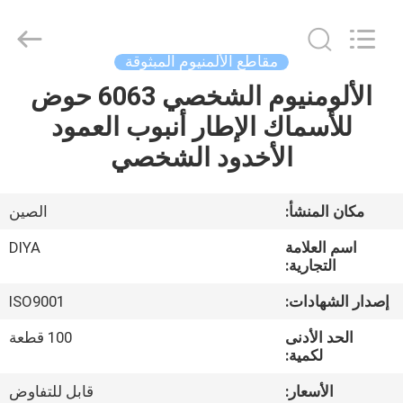
Diya
Industrial
Equipment
Co.,
Ltd..
مقاطع الألمنيوم المبثوقة
All
Rights
Reserved.
الألومنيوم الشخصي 6063 حوض
مسكن
للأسماك الإطار أنبوب العمود
منتجات
الأخدود الشخصي
معلومات
مكان المنشأ:
الصين
عنا
اسم العلامة
DIYA
التجارية:
جولة
إصدار الشهادات:
ISO9001
في
الحد الأدنى
100 قطعة
المعمل
لكمية:
الأسعار:
قابل للتفاوض