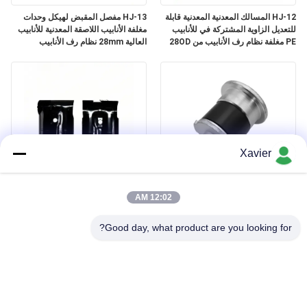
HJ-12 المسالك المعدنية المعدنية قابلة
HJ-13 مفصل المقبض لهيكل وحدات
للتعديل الزاوية المشتركة في للأنابيب
مغلفة الأنابيب اللاصقة المعدنية للأنابيب
PE مغلفة نظام رف الأنابيب من 28OD
العالية 28mm نظام رف الأنابيب
الأنابيب
Xavier
DYE43-09 OD43mm ملحق أنبوب
HJ-14 Black Electrophoresis
نحيف غطاء طرفي أنبوب ألومنيوم سدادة
Metal Lean Pipe Joint في سمك
12:02 AM
معدنية مستديرة
2.3MM لصندوق مستودع الأنابيب
Good day, what product are you looking for?