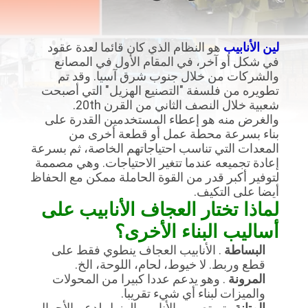
مراقبة
الجودة
لين الأنابيب
هو النظام الذي كان قائما لعدة عقود
في شكل أو آخر، في المقام الأول في المصانع
اتصل
والشركات من خلال جنوب شرق آسيا. وقد تم
تطويره من فلسفة "التصنيع الهزيل" التي أصبحت
بنا
شعبية خلال النصف الثاني من القرن 20th.
والغرض منه هو إعطاء المستخدمين القدرة على
بناء بسرعة محطة عمل أو قطعة أخرى من
أخبار
المعدات التي تناسب احتياجاتهم الخاصة، ثم بسرعة
إعادة تجميعه عندما تتغير الاحتياجات. وهي مصممة
لتوفير أكبر قدر من القوة الحاملة ممكن مع الحفاظ
حالات
أيضا على التكيف.
لماذا تختار العجاف الأنابيب على
أساليب البناء الأخرى؟
اطلب
البساطة
. الأنابيب العجاف ينطوي فقط على
اقتباس
قطع وربط. لا خيوط، لحام، اللوحة، الخ.
المرونة
. وهو يدعم عددا كبيرا من المحولات
والميزات لبناء أي شيء تقريبا.
خريطة
المتانة
. تم تصميم الأنابيب الهزيل لدعم الأحمال