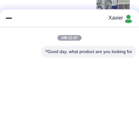
Xavier
أعلى
12:47 AM
Good day, what product are you looking for?
فئات شعبية
جميع
لين أنبوب موصل
لين أنبوب
ملحقات الأنابيب 
مسار الركوب
الرقيقة
موصل أنابيب 
أنابيب الألمنيوم 
الألومنيوم
العجاف
عجلات العجلات 
ملحقات أنابيب 