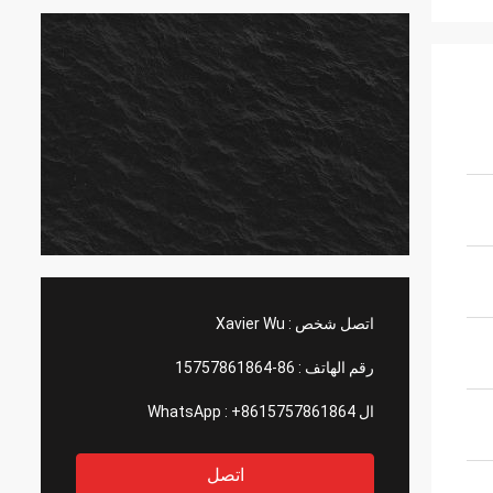
اتصل شخص :
Xavier Wu
رقم الهاتف :
86-15757861864
ال WhatsApp :
+8615757861864
اتصل