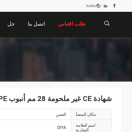
Arabic
طلب اقتباس
اتصل بنا
حل
描
述
شهادة CE غير ملحومة 28 مم أنبوب PE العجاف المطلي
مكان المنشأ
الصين
اسم العلامة
DIYA
التجارية