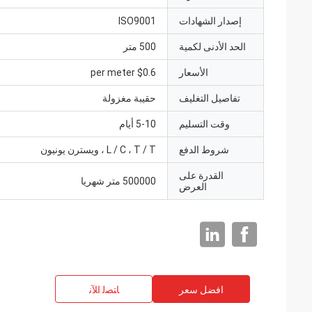
إصدار الشهادات
ISO9001
الحد الأدنى لكمية
500 متر
الأسعار
$0.6 per meter
تفاصيل التغليف
حقيبة مغزولة
وقت التسليم
5-10 أيام
شروط الدفع
L / C ، T / T ، ويسترن يونيون
القدرة على
500000 متر شهريا
العرض
افضل سعر
ﺎﺘﺼﻟ ﺍﻶﻧ