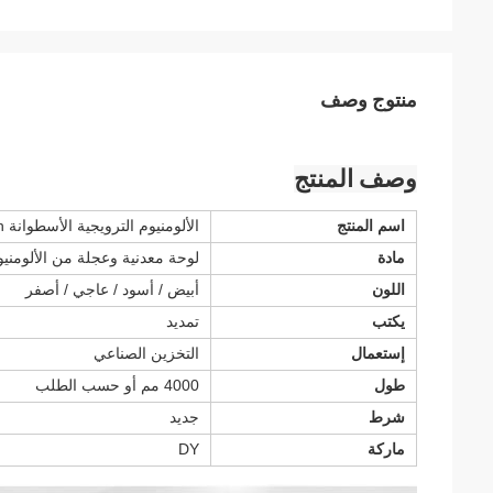
منتوج وصف
وصف المنتج
اسم المنتج
الألومنيوم الترويجية الأسطوانة placon لرف تدفق الجاذبية
مادة
لوحة معدنية وعجلة من الألومنيو
اللون
أبيض / أسود / عاجي / أصفر
يكتب
تمديد
إستعمال
التخزين الصناعي
طول
4000 مم أو حسب الطلب
شرط
جديد
ماركة
DY