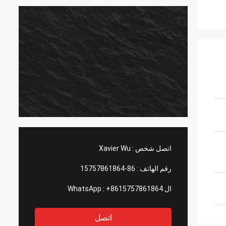
اتصل شخص :
Xavier Wu
رقم الهاتف :
86-15757861864
ال WhatsApp :
+8615757861864
اتصل