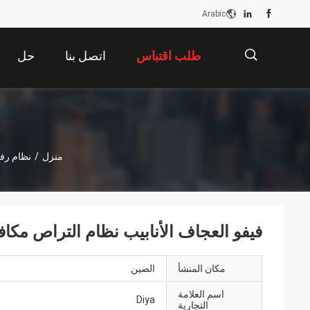
Arabic
طلب اقتباس
اتصل بنا
حل
描
منزل
/
نظام رفو
述
فيفو العجاف الأنابيب نظام التراص مكافحة ال
مكان المنشأ
الصين
اسم العلامة
Diya
التجارية