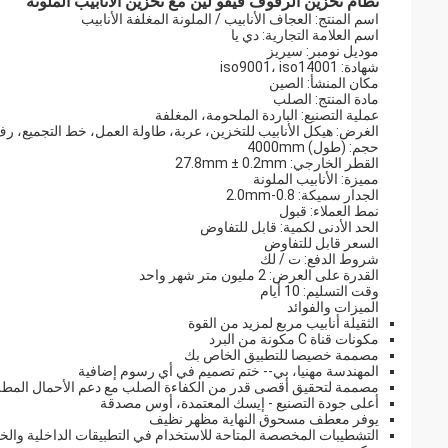
نظام تخزين الرفوف فيفو لين مع تخزين الأنابيب الملونة
اسم المنتج: العجاف الأنابيب / الملونة المغلفة الأنابيب
اسم العلامة التجارية: دي يا
موديل نومبر: سيريز
شهادة: iso9001، iso14001
مكان المنشأ: الصين
مادة المنتج: الصلب
عملية التصنيع: الباردة الملحومة، المغلفة
الغرض: هيكل الأنابيب للتخزين، عربة، طاولة العمل، خط التجميع، رف 
حجم: (طول) 4000mm
القطر الخارجي: 27.8mm ± 0.2mm
مميزة: الأنابيب الملونة
الجدار سميكة: 0.8-2.0mm
نمط العملاء: قبول
الحد الأدنى لكمية: قابل للتفاوض
السعر قابل للتفاوض
شروط الدفع: ت / لك
القدرة على العرض: 2 مليون متر شهر واحد
وقت التسليم: 10 أيام
الميزات والفوائد
الثقيلة أنابيب مربع لمزيد من القوة
مكونات قناة C مكونة من البرد
مصممة خصيصا للتطبيق الخاص بك
المهندسة مهنيا، بي-- ختم تصميم في أي رسوم إضافية
مصممة لتحقيق أقصى قدر من الكفاءة الصلب مع دعم الأحمال المطل
أعلى جودة التصنيع - إيسك المعتمدة، أوس مصدقة
يوفر معطف مسحوق النهاية مظهر نظيف
التشطيبات المخصصة المتاحة للاستخدام في التطبيقات الداخلية والخ