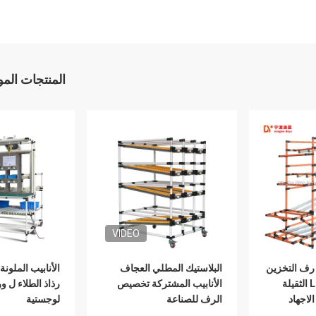
المنتجات الم
VIDEO
P المغلفة FIFO رف التخزين
البلاستيك المطلي العجاف
الأنابيب الملون
الأصفر Lean Pipe الثقيلة
الأنابيب المشتركة تخصيص
رذاذ الطلاء ل 
لاجهاد
الرف للصناعة
لوجستية