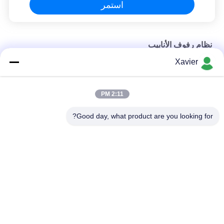
استمر
نظام رفوف الأنابيب
Xavier
مقعد عمل متحرك مقسم مستدير للمنتجات الرخوة وطاولة العمل
الأنابيب الملونة نظام التراص رذاذ الطلاء ل ورشة عمل لوجستية
2:11 PM
البلاستيك المطلي العجاف الأنابيب المشتركة تخصيص الرف للصناعة
Good day, what product are you looking for?
فئات شعبية
جميع
لين أنبوب موصل
لين أنبوب
ملحقات الأنابيب 
مسار الركوب
الرقيقة