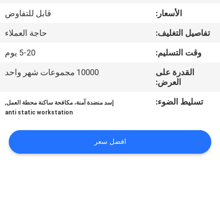
مراقبة
الأسعار:
قابل للتفاوض
الجودة
تفاصيل التغليف:
حاجة العملاء
اتصل
وقت التسليم:
5-20 يوم
بنا
القدرة على
10000 مجموعات شهر واحد
العرض:
أخبار
تسليط الضوء:
,
إسد منضدة آمنة، مكافحة ساكنة محطة العمل
anti static workstation
حالات
افضل سعر
اطلب
اقتباس
خريطة