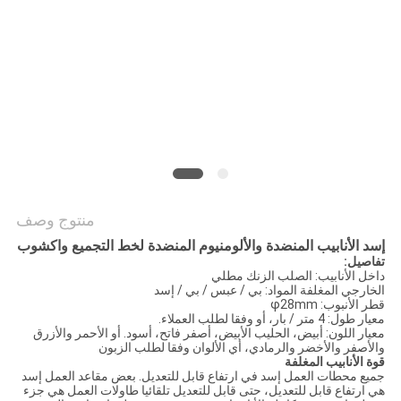
الموقع
PRIVACY
POLICY
منتوج وصف
إسد الأنابيب المنضدة والألومنيوم المنضدة لخط التجميع واكشوب
تفاصيل:
داخل الأنابيب: الصلب الزنك مطلي
الخارجي المغلفة المواد: بي / عبس / بي / إسد
قطر الأنبوب: φ28mm
معيار طول: 4 متر / بار، أو وفقا لطلب العملاء.
معيار اللون: أبيض، الحليب الأبيض، أصفر فاتح، أسود. أو الأحمر والأزرق
والأصفر والأخضر والرمادي، أي الألوان وفقا لطلب الزبون
قوة الأنابيب المغلفة
جميع محطات العمل إسد في ارتفاع قابل للتعديل. بعض مقاعد العمل إسد
هي ارتفاع قابل للتعديل، حتى قابل للتعديل تلقائيا طاولات العمل هي جزء