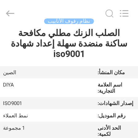
Diya
Industrial
Equipment
Co.,
Ltd..
نظام رفوف الأنابيب
All
Rights
Reserved.
الصلب الزنك مطلي مكافحة
مسكن
ساكنة منضدة سهلة إعداد شهادة
منتجات
iso9001
معلومات
مكان المنشأ:
الصين
عنا
اسم العلامة
DIYA
التجارية:
جولة
إصدار الشهادات:
ISO9001
في
رقم الموديل:
نمط العملاء
المعمل
الحد الأدنى
1 مجموعة
لكمية: