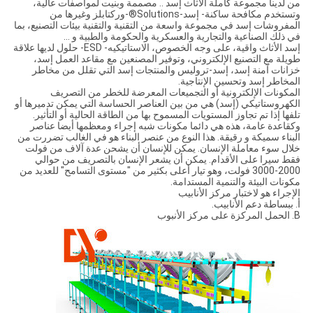
من لدينا مجموعة كاملة الأثاث إسد .. مصممة وبنيت لمواصفات عالية،
وتستخدم مكافحة ساكنة- إسد-Solutions®-وركتابلز وغيرها من
المفروشات إسد في مجموعة واسعة من التقنية والتقنية بيئات التصنيع، بما
في ذلك الصناعية والتجارية والعسكرية والحكومة والطبية و ...
إسد الأثاث واقية، على وجه الخصوص، الاستاتيكيه- ESD- حلول لديها علاقة
طويلة مع التصنيع الإلكتروني، وتوفير المصنعين مع مقاعد العمل إسد،
خزانات آمنة إسد، إسد-تروليس والمنتجات إسد التي تقلل من مخاطر
المخاطر إسد وتحسين الإنتاجية.
المكونات الإلكترونية أو التجميعات المعرضة للخطر من التصريف
الكهروستاتيكي (إسد) هي من بين العناصر الحساسة التي يمكن تدميرها أو
تلفها إذا تم تجاوز المستويات المسموح بها من الطاقة الحالية أو التأثير.
وكقاعدة عامة، هذه هي دائما مكونات شبه إجراء ومعظمها أيضا عناصر
البناء سميكة و رقيقة. هذا النوع من عنصر البناء هو في الغالب تضررت من
خلال سوء معاملة الإنسان. يمكن للإنسان أن يشحن عدة آلاف من فولت
فقط سيرا على الأقدام. يمكن أن يشعر الإنسان بالتصريف من حوالي
2000-3000 فولت، وهو تيار أعلى بكثير من "مستوى التسامح" للعديد من
مكونات البيئة والتنمية المستدامة.
الإجراء هو لاختبار مركز الأنابيب
أ. ببساطة دعم الأنابيب.
B. الحمل المركزة على مركز الأنبوب