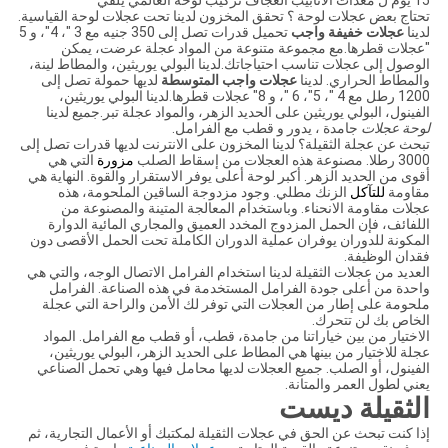
15 يوم ل معدات الأنابيب العجاف تركيب لوحة العالمي يلقي
تحتاج بعض
عجلات لوحة
؟ تحقق المخزون لدينا تحت عجلات لوحة القياسية.
لدينا
عجلات
خفيفة واجب
تحميل قدرات تصل إلى 350 جنيه مع 3 "، 4"، و 5
"عجلات قطرها.مع مجموعة متنوعة من المواد عجلة عرضت، يمكن
الوصول إلى عجلات تناسب احتياجاتك.لدينا البولي يوريثين، والمطاط لينة،
والمطاط الحراري. لدينا
عجلات واجب المتوسطة
لديها حمولة تصل إلى
1200 رطل مع 4 "، 5"، 6 "، و 8" عجلات قطرها.لدينا البولي يوريثين،
الفينول، البولي يوريثين على الحديد الزهر، والمواد عجلة تبر.جميع لدينا
لوحة عجلات
جامدة ، يدور و قطب مع الفرامل.
تبحث عن عجلة الثقيلة؟ لدينا المخزون على الانترنت لديها قدرات تصل إلى
3000 رطلا. مصنوعة هذه العجلات من إسقاط الصلب
مزورة
التي هي
أقوى من الحديد الزهر. أكبر لوحة أعلى يوفر الاستقرار والقوة. النهاية هي
مقاومة
للتآكل
الزنك مطلي. وجود مزدوجة الساقين الملحومة، هذه
عجلات مقاومة الانحناء. وباستخدام المعالجة المتينة والمصنوعة من
اللفائف، فإن الحمل المزدوج المخدد العميق والمجاري المائية الدوارة
المكونة للدوران يوفران عملية الدوران الكاملة تحت الحمل الأقصى دون
فقدان الوظيفة.
العديد من عجلات الثقيلة لدينا استخدام الفرامل الاتصال الوجه، والتي هي
واحدة من أعلى جودة الفرامل المستخدمة في هذه الصناعة. الفرامل
ملحومة على إطار من العجلات التي توفر لك الأمن والراحة التي عجلة
الخاص بك لن تتحرك.
الاختيار من بين خياراتنا من جامدة، قطب، أو قطب مع الفرامل. المواد
عجلة للاختيار من بينها هي المطاط على الحديد الزهر، البولي يوريثين،
الفينول، أو الصلب. جميع العجلات لديها محامل فيها وهي تحمل الصناعي
يعني لطول العمر والمتانة.
الثقيلة ديست
إذا كنت تبحث عن الحق في عجلات الثقيلة لمكتبك أو الأعمال التجارية، ثم