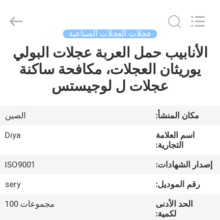
Diya
Industrial
Equipment
Co.,
Ltd..
عجلات العجلات الصناعية
All
Rights
Reserved.
الأنابيب حمل العربة عجلات البولي
مسكن
يوريثان العجلات، مكافحة ساكنة
منتجات
عجلات ل لوجيستس
معلومات
مكان المنشأ:
الصين
عنا
اسم العلامة
Diya
التجارية:
جولة
إصدار الشهادات:
ISO9001
في
رقم الموديل:
sery
المعمل
الحد الأدنى
مجموعات 100
لكمية: