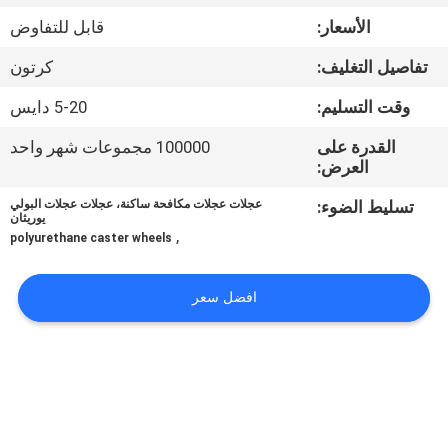
مراقبة
الأسعار:
قابل للتفاوض
الجودة
تفاصيل التغليف:
كرتون
اتصل
وقت التسليم:
5-20 دايس
بنا
القدرة على
100000 مجموعات شهر واحد
العرض:
أخبار
تسليط الضوء:
عجلات عجلات مكافحة ساكنة، عجلات عجلات البولي
يوريثان
,
polyurethane caster wheels
حالات
افضل سعر
اطلب
اقتباس
خريطة