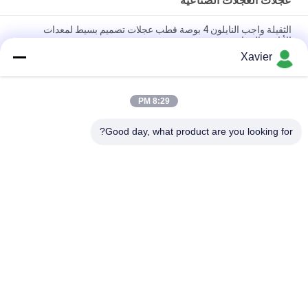
عجلات العجلات الصناعية
الثقيلة واجب النايلون 4 بوصة قطب عجلات تصميم بسيط لمعدات
الأنابيب العجاف
Xavier
النايلون المذرة الصناعية عجلات لدفع العربة عربة 130MM الارتفاع لنقل
المنتجات
8:29 PM
3 بوصة الثقيلة دوارة عجلات، العالمي مكافحة ساكنة عجلات المذرة مع
الفرامل
Good day, what product are you looking for?
فئات شعبية
جميع
لين أنبوب موصل
لين أنبوب
ملحقات الأنابيب 
مسار الركوب
الرقيقة
موصل أنابيب 
أنابيب الألمنيوم 
الألومنيوم
العجاف