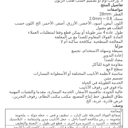
3. ورحب أوم أو تصميم حسب طلب الزبون.
تفاصيل المنتج
مواصفات
القطر: 28mm
سمك: 0.8 ~ 2.0mm
اللون: أبيض، أسود، الأخضر، الأزرق، أصفر، الأحمر، الخ. اللون حسب
الطلب هو مقبول
طول: عادة 4 متر طويلة أو يمكن قطع وفقا لمتطلبات العملاء
المادة: الفولاذ المقاوم للصدأ مع بي المغلفة
المعالجة السطحية: مكافحة ساكنة أم لا
مزايا
بسيطة وسهلة الاستخدام، تجميع
إعادة التدوير
مضاد للصدأ
مقاومة قوية للتآكل
سطح لامع
مناسبة لأنظمة الأنابيب المختلفة أو الأسطوانة المسارات
تصميم متين
الخدمة الطويلة في الحياة
بناء قوي في رفوف الأنابيب
عالية الجودة، تنافسية الأسعار، الخدمة الممتازة، مقدما والتقنيات المهنية
نطاق التطبيق: خط إنتاج المصنع، مكتب مكتب النظام، رفوف التخزين،
عرض قادرة، عربة، الخ.
وصف:
1
معالجة:
صفائح الفولاذ المدرفلة على البارد → تنظيف و قص → جعله جولة → ملحومة
ملحومة → رش مكافحة الصدأ داخل → جعل الأنابيب مدور واستقامة → البلاستيك
المغلفة → التبريد → التبريد مرة أخرى → قطع في طول → التعبئة والتغليف.
2
المواد: عبس | بي | إسد البلاستيك طلاء + أنابيب الحديد + مكافحة الصدأ اللوحة.