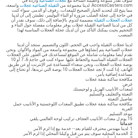
سوف نقدر متنوعة والقيمة المتاحة مع
عجلات الصناعية
واردة في
AccessCasters.com. لدينا مجموعة من
الثقيلة الصناعية عجلات
واسعة،
مما يتيح لك لتحديد الخيار الصحيح للمعدات، رفوف أو الدمى. سواء كنت
في حاجة إلى عجلة الصلب مزورة أو البناء البوليمر، تطمئن إلى أن لدينا
عجلات العجلات الثقيلة
مصممة لتدوم. بالإضافة إلى ذلك، سوف نقدر أن
كل من لدينا الصناعية الثقيلة عجلات يوفر معلومات مفصلة حول البناء و
التحجيم بحيث يمكنك التأكد من أن لديك عجلة العجلات المناسبة لهذا
المنصب.
لدينا عجلات الثقيلة واجب في الحجم، اللون والتصميم. ستجد أن لدينا
عجلات الصناعية يتم إنشاؤها في مجموعة واسعة من المواد والألوان. ونحن
نقدم أيضا معلومات شاملة عن الموقع لمساعدتك في العثور على العجلات
العجلات الثقيلة المناسبة والحفاظ عليها. سواء كنت في حاجة 6، 7 أو 10
بوصة عجلات العجلات، ونحن سعداء للمساعدة عبر الإنترنت أو عن طريق
الهاتف. إذا كنت لا تجد عجلات العجلات 10 بوصة التي تريدها، أو تحتاج إلى
مساعدة إضافية يأمر،
مكافحة ساكنة شقة عجلات
غرض:
لمعدات الأنابيب الهزيل و لوجيستك
التعبئة والتغليف والتسليم
تفاصيل التعبئة
مكافحة ساكنة شقة عجلات تطبيق المعدات اللوجستية و الأنابيب حمل
العربة
موعد التسليم
15 يوم ل معدات الأنابيب العجاف تركيب لوحة العالمي يلقي
خدماتنا
1. لدينا مهندس محترف للقيام بعد-- خدمة بيع إذا لزم الأمر.
2. الخدمة المحلية سوف يتم من قبل وكيلنا المحلي إذا لزم الأمر.