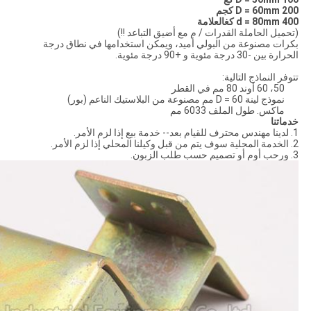
D = 60mm 200 كجم
d = 80mm 400 كغالعلامة
(تحميل الحاملة القدرات / م مع أضيق التباعد !!)
بكرات مصنوعة من البولي أميد، ويمكن استخدامها في نطاق درجة
الحرارة بين -30 درجة مئوية و +90 درجة مئوية.
تتوفر النماذج التالية:
50، 60 أوند 80 مم في القطر
نموذج لينة D = 60 مم مصنوعة من البلاستيك الناعم (بور)
ماكس. طول الملف 6033 مم
خدماتنا
1. لدينا مهندس محترف للقيام بعد-- خدمة بيع إذا لزم الأمر.
2. الخدمة المحلية سوف يتم من قبل وكيلنا المحلي إذا لزم الأمر.
3. ورحب أوم أو تصميم حسب طلب الزبون.