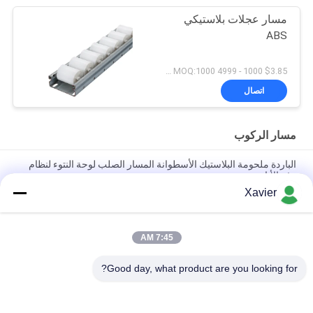
مسار عجلات بلاستيكي
ABS
$3.85 1000 - 4999 meters MOQ:1000 م
اتصال
مسار الركوب
الباردة ملحومة البلاستيك الأسطوانة المسار الصلب لوحة النتوء لنظام
رف الأنابيب
Xavier
DY-6033 إطار الصفائح المعدنية البليت مسار الأسطوانة لنظام رف
الأنابيب
7:45 AM
DY-8533 تعزيز مقالة الصفيح المعدني السلسة Placon لمنطقة فرز
خط التجميع
Good day, what product are you looking for?
فئات شعبية
جميع