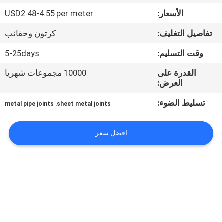
مراقبة
الأسعار:
USD2.48-4.55 per meter
الجودة
تفاصيل التغليف:
كرتون وحقائب
اتصل
وقت التسليم:
5-25days
بنا
القدرة على
10000 مجموعات شهريا
العرض:
أخبار
تسليط الضوء:
,
metal pipe joints
sheet metal joints
حالات
افضل سعر
اطلب
اقتباس
خريطة