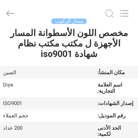
Diya
Industrial
Equipment
Co.,
Ltd..
مسار الركوب
All
Rights
Reserved.
مخصص اللون الأسطوانة المسار
مسكن
الأجهزة ل مكتب مكتب نظام
منتجات
شهادة iso9001
معلومات
مكان المنشأ:
الصين
عنا
اسم العلامة
Diya
التجارية:
جولة
إصدار الشهادات:
ISO9001
في
رقم الموديل:
حجم العملاء
المعمل
الحد الأدنى
200 عداد
لكمية: