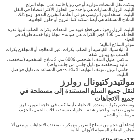
يمكنك نقل المنصات موازية أو في زوايا قائمة على اتجاه التزلج.
البليت الرول المسارات هي واحدة من الحلول الأكثر اقتصادا في النقل
البليت. استخدامهم الرئيسي هو في أنظمة التخزين التدفق. ومع ذلك،
النماذج المستقلة هي أيضا ممكنة كما النزوح أو حلول الجاذبية.
البليت الرول رفوف هي قطع قوية من المعدات. بكرات الصلب لديها قدرة
الحاملة من 150 كجم. الكرات هي صيانة-- مجانا ولها خدمة طويلة في
الحياة.
تتوفر النماذج التالية:
3 البلاستيك القياسية أو الصلب بكرات، غير المعالجة أو المجلفن بكرات
الصلب مع وبدون شفة
ماكس. طول الملف الشخصي 6006 مم، 3 نماذج الشخصية (منخفضة،
عالية ومنخفضة مع دليل جانبي من جانب واحد)
حامي الرول، توقف النهاية، الاعلاف-- في المساعدات، دليل فواصل
البليت
مولتيدركتيونال رولرز
لنقل جميع السلع المستندة إلى مسطحة في
جميع الاتجاهات
وتستخدم بكرات متعددة الاتجاهات أينما كنت في حاجة لتدوير، فرز،
تحويل، تغذية أو اختيار شقة-- حاويات تستند، ناقلات الحمل، الحزم،
مربعات أو الشغل.
إنشاء أي حجم من سطح السرير مع بكرات متعددة الاتجاهات. وينبغي ألا
تتجاوز البضائع المنقولة الأوزان التالية:
D = 50mm 100 كغ