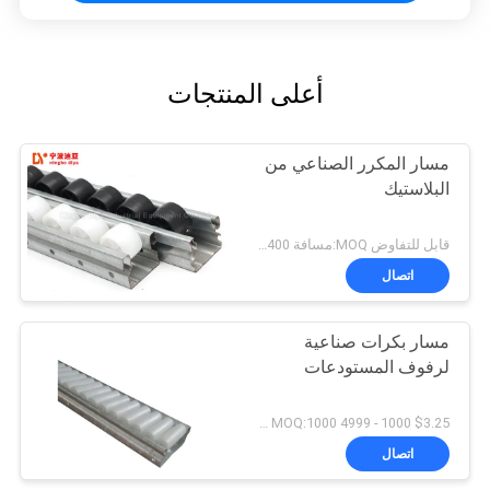
أعلى المنتجات
مسار المكرر الصناعي من
البلاستيك
قابل للتفاوض MOQ:مسافة 400 متر
اتصال
مسار بكرات صناعية
لرفوف المستودعات
$3.25 1000 - 4999 meters MOQ:1000 م
اتصال