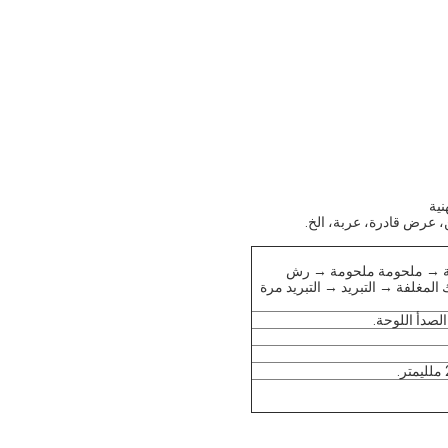
نية
، عرض قادرة، عربة، الخ.
ولة → ملحومة ملحومة → رش
لمغلفة → التبريد → التبريد مرة
الصدأ اللوحة.