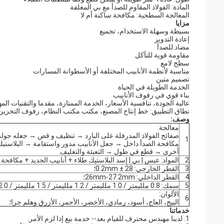
المادة: الفولاذ المقاوم للصدأ مع بي المغلفة
المعالجة السطحية: مكافحة ساكنة أم لا
مزايا
بسيطة وسهلة الاستخدام، تجميع
إعادة التدوير
مضاد للصدأ
مقاومة قوية للتآكل
سطح لامع
مناسبة لأنظمة الأنابيب المختلفة أو الأسطوانة المسارات
تصميم متين
الخدمة الطويلة في الحياة
بناء قوي في رفوف الأنابيب
عالية الجودة، تنافسية الأسعار، الخدمة الممتازة، مقدما والتقنيات المه
نطاق التطبيق: خط إنتاج المصنع، مكتب مكتب النظام، رفوف التخزين
وصف:
معالجة:
صفائح الفولاذ المدرفلة على البارد → تنظيف و قص → جعله ج
1
مكافحة الصدأ داخل → جعل الأنابيب مدور واستقامة → البلاستيك ا
أخرى → قطع في طول → التعبئة والتغليف.
2
المواد: عبس | بي | إسد البلاستيك طلاء + أنابيب الحديد + مكافحة 
3
القطر الخارجي: 28 ± 0.2mm؛
4
القطر الداخلي: 26mm-27.2mm؛
5
سمك: 0.8 ملليمتر / 1.0 ملليمتر / 1.2 ملليمتر / 1.5 ملليمتر / 2.0 ملليمتر.
الألوان:
6
البيج، العاج، أسود، رمادي، الأخضر، الأحمر، الأزرق وهلم جرا؛
خدماتنا
1. لدينا مهندس محترف للقيام بعد-- خدمة بيع إذا لزم الأمر.