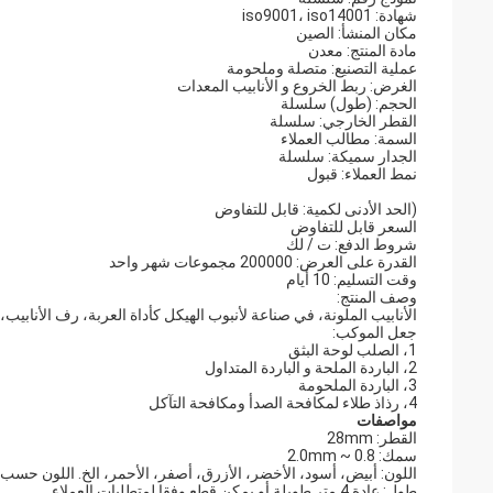
شهادة: iso9001، iso14001
مكان المنشأ: الصين
مادة المنتج: معدن
عملية التصنيع: متصلة وملحومة
الغرض: ربط الخروع و الأنابيب المعدات
الحجم: (طول) سلسلة
القطر الخارجي: سلسلة
السمة: مطالب العملاء
الجدار سميكة: سلسلة
نمط العملاء: قبول
(الحد الأدنى لكمية: قابل للتفاوض
السعر قابل للتفاوض
شروط الدفع: ت / لك
القدرة على العرض: 200000 مجموعات شهر واحد
وقت التسليم: 10 أيام
وصف المنتج:
الأنابيب الملونة، في صناعة لأنبوب الهيكل كأداة العربة، رف الأنابيب، ا
جعل الموكب:
1، الصلب لوحة البثق
2، الباردة الملحة و الباردة المتداول
3، الباردة الملحومة
4، رذاذ طلاء لمكافحة الصدأ ومكافحة التآكل
مواصفات
القطر: 28mm
سمك: 0.8 ~ 2.0mm
اللون: أبيض، أسود، الأخضر، الأزرق، أصفر، الأحمر، الخ. اللون حسب
طول: عادة 4 متر طويلة أو يمكن قطع وفقا لمتطلبات العملاء