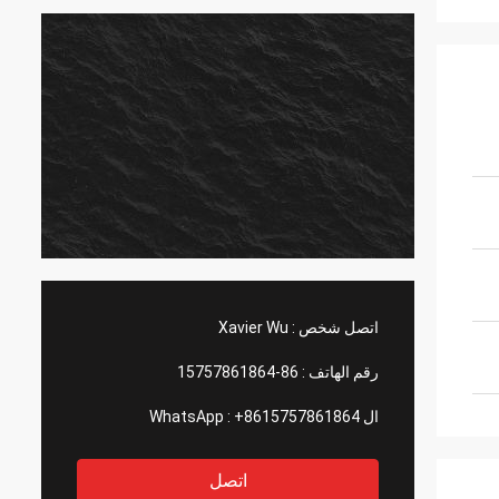
اتصل شخص :
Xavier Wu
رقم الهاتف :
86-15757861864
ال WhatsApp :
+8615757861864
اتصل