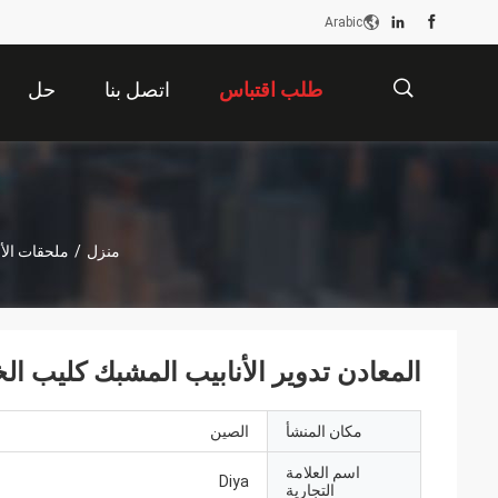
Arabic
طلب اقتباس
اتصل بنا
حل
描
منزل
/
ملحقات الأن
述
المعادن تدوير الأنابيب المشبك كليب ال
مكان المنشأ
الصين
اسم العلامة
Diya
التجارية