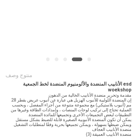
الموقع
PRIVACY
POLICY
منتوج وصف
esd الأنابيب المنضدة والألومنيوم المنضدة لخط الجمعية
woekshop
مقدمة وتحرير منضدة الأنابيب الخالية من الدهون
إن المنضدة اللولبية للأنبوب الهزيل هي عبارة عن أنبوب عريض بقطر 28
مم (أنبوب بلاستيكي) مع مجموعة متنوعة من أجزاء المفصل ، وبحسب
العملية تحتاج إلى تركيب لوحات المنصات ، وإمدادات الطاقة وغيرها من
التطبيقات لبعض التجميعات الأخرى وتجميعها للمائدة المنضدة.
يمكن أن تكون المنضدة الأنبوبية الصغيرة قابلة للضبط بشكل مستقل
ويمكن ضبطها بسهولة ، ويمكن تجميعها بحرية وفقًا لمتطلبات التشغيل.
منضدة الأنابيب العجاف
منضدة الأنابيب العميقة (3)