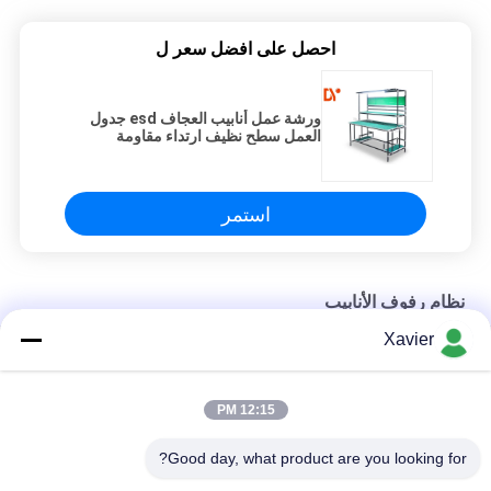
احصل على افضل سعر ل
ورشة عمل أنابيب العجاف esd جدول
العمل سطح نظيف ارتداء مقاومة
الايكولوجية-- ودية
استمر
نظام رفوف الأنابيب
Xavier
مقعد عمل متحرك مقسم مستدير للمنتجات الرخوة وطاولة العمل
الأنابيب الملونة نظام التراص رذاذ الطلاء ل ورشة عمل لوجستية
12:15 PM
البلاستيك المطلي العجاف الأنابيب المشتركة تخصيص الرف للصناعة
Good day, what product are you looking for?