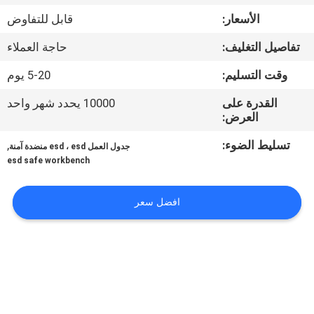
مراقبة
الأسعار:
قابل للتفاوض
الجودة
تفاصيل التغليف:
حاجة العملاء
اتصل
وقت التسليم:
5-20 يوم
بنا
القدرة على
10000 يحدد شهر واحد
العرض:
أخبار
تسليط الضوء:
,
جدول العمل esd ، esd منضدة آمنة
esd safe workbench
حالات
افضل سعر
اطلب
اقتباس
خريطة