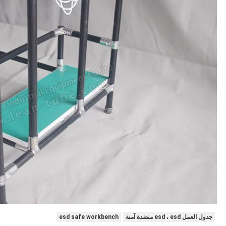
جدول العمل esd ، esd منضدة آمنة
esd safe workbench