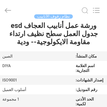
Diya
Industrial
Equipment
Co.,
Ltd..
نظام رفوف الأنابيب
All
Rights
Reserved.
ورشة عمل أنابيب العجاف esd
مسكن
جدول العمل سطح نظيف ارتداء
منتجات
مقاومة الايكولوجية-- ودية
معلومات
مكان المنشأ:
الصين
عنا
اسم العلامة
DIYA
التجارية:
جولة
إصدار الشهادات:
ISO9001
في
رقم الموديل:
أسلوب العميل
المعمل
الحد الأدنى
1 مجموعة
لكمية: