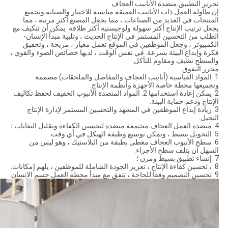
تحرير التطبيق منضدة الأنابيب العجاف
إن طاولة العمل ذات الأنابيب العميقة مناسبة للاختبار والصيانة وتجميع
المنتجات في العديد من الصناعات ، مما يجعل المصنع أكثر مرتبة ، مما
يجعل ترتيب الإنتاج أكثر سهولة ولوجيستية أكثر طلاقة. يمكن أن تتكيف مع
الطلب من التحسين المستمر في الإنتاج الحديث ، وتلبية مبدأ الإنسان-
الكمبيوتر ، وجعل الموظفين في الموقع تعمل معيار ، مريحة ، وتحقيق
فكرة وإبداع البيئة بسرعة. في نفس الوقت ، لديها خصائص الضوء والقوي ،
والسطح نظيف ومقاوم للتآكل.
محرر التفوق
1. المواد القياسية (أنابيب العجاف والمفاصل والملحقات) مصممة
وتجميعها محطة خاصة الأجهزة وأنظمة الإنتاج.
2. يمكن إعادة استخدامها 2. المواد المنضدة الأنبوب الخفيف لحفظ تكاليف
الإنتاج ودعم حماية البيئة.
3. زيادة إبداع الموظفين في المشهد والتحسين المستمر لإدارة الإنتاج
النحيل.
4. منضدة العمل العجاف مجتمعة منضدة لتحسين الكفاءة وتقليل النفايات ؛
5. التحويل بسيط ، ويمكن توسيع وظيفة الهيكل في أي وقت.
6. سطح الأنبوب العجاف مغطى بطبقة من البلاستيك ، وهو ليس من
السهل أن يتلف سطح الأجزاء.
7. إنشاء تطبيق بسيط ومرن ؛
8. ، تحسين كفاءة الإنتاج ، تعزيز الجودة الشاملة للموظفين ، يلهم إمكانات.
9. تحسين التصميم وفقا للحاجة ، تتفق مع مبدأ محطة العمل جسم الإنسان.