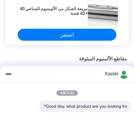
مربعة الشكل من الألومنيوم الصناعي 40
× 40 فتحة
استمر
مقاطع الألمنيوم المبثوقة
20*20R معيار أوروبي ملف الألومنيوم المخصص لباب ونوافذ وملف
Xavier
الألومنيوم لمكتب العمل
أقسام السبائك فتحة T 6063 مقاطع بثق الألومنيوم 8080 4040 سلسلة
5:21 AM
6063-t5 مربع T فتحة 20 متر الألومنيوم الشخصي
Good day, what product are you looking for?
فئات شعبية
جميع