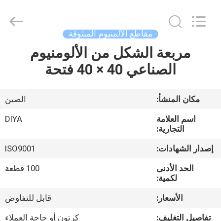
Diya
Industrial
Equipment
Co.,
Ltd..
مقاطع الألمنيوم المبثوقة
All
Rights
Reserved.
مربعة الشكل من الألومنيوم
مسكن
الصناعي 40 × 40 فتحة
منتجات
مكان المنشأ:
الصين
معلومات
اسم العلامة
DIYA
عنا
التجارية:
إصدار الشهادات:
ISO9001
جولة
الحد الأدنى
100 قطعة
في
لكمية:
المعمل
الأسعار:
قابل للتفاوض
تفاصيل التغليف:
كرتون أو حاجة العملاء