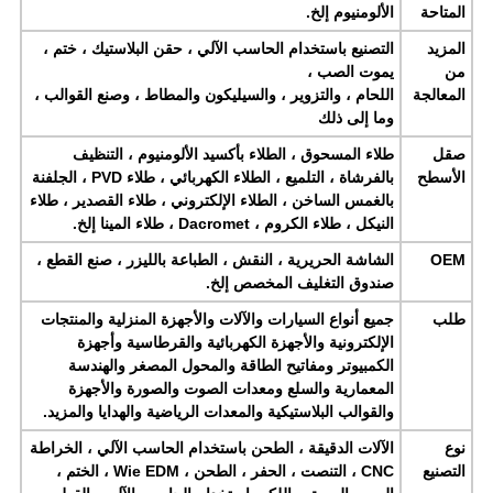
المتاحة
الألومنيوم إلخ.
المزيد
التصنيع باستخدام الحاسب الآلي ، حقن البلاستيك ، ختم ،
من
يموت الصب ،
المعالجة
اللحام ، والتزوير ، والسيليكون والمطاط ، وصنع القوالب ،
وما إلى ذلك
صقل
طلاء المسحوق ، الطلاء بأكسيد الألومنيوم ، التنظيف
الأسطح
بالفرشاة ، التلميع ، الطلاء الكهربائي ، طلاء PVD ، الجلفنة
بالغمس الساخن ، الطلاء الإلكتروني ، طلاء القصدير ، طلاء
النيكل ، طلاء الكروم ، Dacromet ، طلاء المينا إلخ.
OEM
الشاشة الحريرية ، النقش ، الطباعة بالليزر ، صنع القطع ،
صندوق التغليف المخصص إلخ.
طلب
جميع أنواع السيارات والآلات والأجهزة المنزلية والمنتجات
الإلكترونية والأجهزة الكهربائية والقرطاسية وأجهزة
الكمبيوتر ومفاتيح الطاقة والمحول المصغر والهندسة
المعمارية والسلع ومعدات الصوت والصورة والأجهزة
والقوالب البلاستيكية والمعدات الرياضية والهدايا والمزيد.
نوع
الآلات الدقيقة ، الطحن باستخدام الحاسب الآلي ، الخراطة
التصنيع
CNC ، التنصت ، الحفر ، الطحن ، Wie EDM ، الختم ،