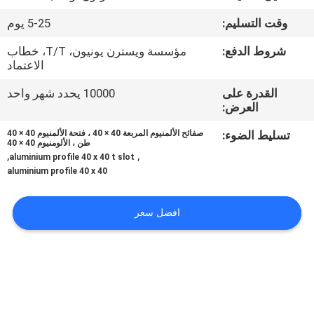
مراقبة
وقت التسليم:
5-25 يوم
الجودة
شروط الدفع:
مؤسسة ويسترن يونيون، T/T، خطاب
الاعتماد
اتصل
القدرة على
10000 يحدد شهر واحد
بنا
العرض:
تسليط الضوء:
صفائح الألمنيوم المربعة 40 × 40 ، فتحة الألمنيوم 40 × 40
أخبار
طن ، الألومنيوم 40 × 40
,
,
aluminium profile 40 x 40 t slot
aluminium profile 40 x 40
حالات
افضل سعر
اطلب
اقتباس
خريطة