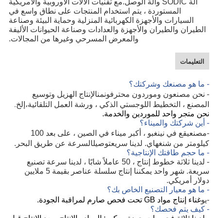
آلة SODIC وآلة الوصل.مع تقنيات الآلات الأوروبية والأمريكية
المستوردة ، يتم استخدام المنتجات على نطاق واسع في
السيارات والأجهزة الكهربائية المنزلية وحماية البيئة وصناعة
الطيران والطيران والأجهزة والعدادات وصناعة الحيوانات الأليفة
والمعرض المسرحي وغيرها من المجالات.
التعليمات
- ما هو مصنعك وشركتك؟
من
- نحن مصنعون وموردون محترفون
الإنتاج الهزيل وتوسيع
،إلخ.
المصنع ، التخطيط اللوجستي الذكي ، ورشة العمل التلقائية
نحن متجر واحد للموردين والخدمة.
- أين شركتك والميناء؟
مصنع
-
يقع في نينغبو ، أكبر ميناء في الصين ، على بعد 100
توصيل
كيلومتر من شنغهاي. لدينا سريع
السرعة عن طريق البحر.
- ما حجم طاقتك الإنتاجية؟
- لدينا ثلاثة خطوط إنتاج ، 50 عاملاً شابًا ، لدينا سرعة تصنيع
سريعة. شهر واحد يمكننا إنتاج سلسلة عناصر بقيمة 5 ملايين
دولار أمريكي.
- ما هو معيار التصنيع الخاص بك؟
يو
-
غناء إنتاج مواد GB تحت فحص صارم لمراقبة الجودة.
- كيف يتم فحصك؟