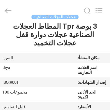
Diya
Industrial
Equipment
Co.,
Ltd..
عجلات العجلات الصناعية
All
Rights
Reserved.
3 بوصة Tpr المطاط العجلات
مسكن
الصناعية عجلات دوارة قفل
منتجات
عجلات التخميد
معلومات
مكان المنشأ:
الصين
عنا
اسم العلامة
diya
التجارية:
جولة
إصدار الشهادات:
ISO:9001
في
الحد الأدنى
مجموعات 100
المعمل
لكمية:
الأسعار:
قابل للتفاوض