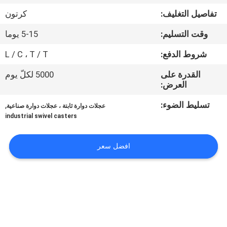
مراقبة
تفاصيل التغليف:
كرتون
الجودة
وقت التسليم:
5-15 يوما
اتصل
شروط الدفع:
L / C ، T / T
بنا
القدرة على
5000 لكلّ يوم
العرض:
أخبار
تسليط الضوء:
,
عجلات دوارة ثابتة ، عجلات دوارة صناعية
industrial swivel casters
حالات
افضل سعر
اطلب
اقتباس
خريطة