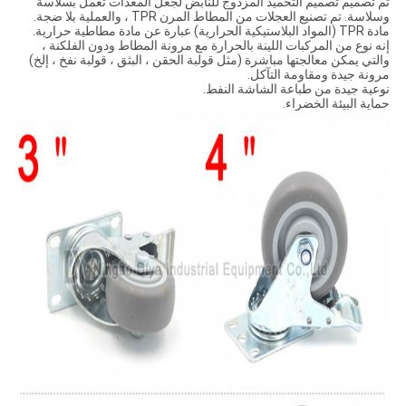
تم تصميم تصميم التخميد المزدوج للنابض لجعل المعدات تعمل بسلاسة
وسلاسة. تم تصنيع العجلات من المطاط المرن TPR ، والعملية بلا ضجة.
مادة TPR (المواد البلاستيكية الحرارية) عبارة عن مادة مطاطية حرارية.
إنه نوع من المركبات اللينة بالحرارة مع مرونة المطاط ودون الفلكنة ،
والتي يمكن معالجتها مباشرة (مثل قولبة الحقن ، البثق ، قولبة نفخ ، إلخ)
مرونة جيدة ومقاومة التآكل.
نوعية جيدة من طباعة الشاشة النفط.
حماية البيئة الخضراء.