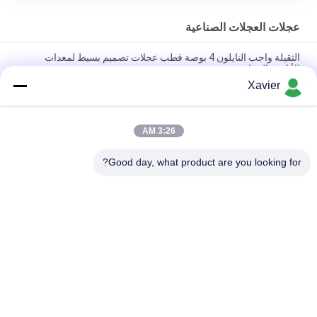
عجلات العجلات الصناعية
الثقيلة واجب النايلون 4 بوصة قطب عجلات تصميم بسيط لمعدات
الأنابيب العجاف
Xavier
النايلون المذرة الصناعية عجلات لدفع العربة عربة 130MM الارتفاع لنقل
المنتجات
3:26 AM
3 بوصة الثقيلة دوارة عجلات، العالمي مكافحة ساكنة عجلات المذرة مع
الفرامل
Good day, what product are you looking for?
فئات شعبية
جميع
لين أنبوب موصل
لين أنبوب
ملحقات الأنابيب 
مسار الركوب
الرقيقة
موصل أنابيب 
أنابيب الألمنيوم 