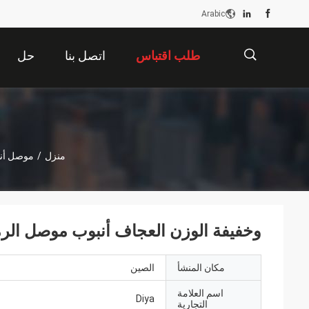
Arabic
طلب اقتباس
اتصل بنا
حل
描
منزل
/
موصل أناب
述
وخفيفة الوزن العجاف أنبوب موصل الرم
مكان المنشأ
الصين
اسم العلامة
Diya
التجارية