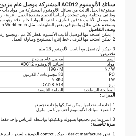
سبائك الألومنيوم ACD12 المشتركة موصل عام مزدوج للألومنيوم العجاف الأنابيب OD 28MM Thinckness 1.7MM
مصنوعة الجيل الثالث من سبائك الألومنيوم المشتركة من مواد ذات ج
وظائف مختلفة. وهي تستخدم أساسا لتجميع منضدة العمل ، عربة ، رف
هذا
موصل الأنابيب هدفين قطري ،
اخترنا المواد الخام بدقة وهو سبا
يستخدم على نطاق واسع في بعض التطبيقات.
مثل h
Workbench ، خط الإنتاج ، الرف اللوجستي ، رف المستودع
وصف التفاصيل:
1. يمكن استخدامها لتوصيل أنابيب الألمنيوم بقطر 28 مم ، وتجميع رفوف الأنابيب ، ومحطات العمل وغيرها من منتجات رفوف أنابيب الألومنيوم.
2. يمكن استخدامها للرف ، خط إنتاج المستودع وطاولة العمل
3. يمكن أن تعمل مع أنابيب الألومنيوم 28 ملم
تخصيص:
اسم
موصل عام مزدوج
مواد
سبائك الألومنيوم ADC12
119G / M
N / W
PQ
80 مجموعات / الكرتون
9.8KG
TW
نوع
DYJ28-A14
المعالجة السطحية
الطلقة الناسفة
الميزات:
1. إعادة استخدامها: يمكن تفكيكها وإعادة تجميعها.
2. الضوء: سبائك الألومنيوم أخف وزنا من ماتيل.
3. المرونة: يتم تجميعها بسهولة وتفكيكها بواسطة الترباس واحد فقط في الاتصال.
ميزة تنافسية:
1. نحن derict maufacture ، يمكن contrct الجودة والسعر ، لبيع عالية الجودة وأفضل الأسعار للعملاء forout.