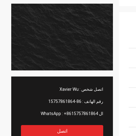
اتصل شخص :
Xavier Wu
رقم الهاتف :
86-15757861864
ال WhatsApp :
+8615757861864
اتصل