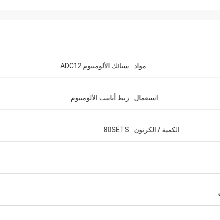
مواد
سبائك الألومنيوم ADC12
استعمال
ربط أنابيب الألومنيوم
الكمية / الكرتون
80SETS