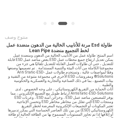
الموقع
PRIVACY
POLICY
منتوج وصف
طاولة Esd مرنة للأنابيب الخالية من الدهون منضدة عمل
لخط التجميع منضدة Lean Pipe
اسم المنتج: طاولة عمل من الأنابيب الخالية من الدهون ومنضدة عمل
يمكن تعديل ارتفاع جميع محطات عمل ESD.بعض مناضد عمل ESD قابلة
للتعديل ، حتى أن طاولات العمل القابلة للتعديل تلقائيًا هي جزء من
مجموعتنا الكاملة من أثاث البيئة والتنمية المستدامة .. تم تصميمها وصنعها
وفقًا لمواصفات عالية ، وتستخدم طاولات عمل Anti Static-ESD-
Solutions® ومفروشات ESD الأخرى في مجموعة متنوعة من التقنية و
بيئات التصنيع ، بما في ذلك الصناعية والتجارية والعسكرية والحكومية
والطبية ...
أثاث الحماية من التفريغ الكهروستاتيكي ، على وجه الخصوص ، لدى
Antistatic-ESD-Solutions ارتباط طويل مع التصنيع الإلكتروني ، مما
يوفر للمصنعين مناضد عمل ESD ، وخزائن آمنة ESD ، وعربات ESD
ومنتجات ESD التي تقلل من مخاطر مخاطر ESD وتحسن الإنتاجية.
تعتبر المكونات أو التجميعات الإلكترونية المعرضة لخطر التفريغ
الكهروستاتيكي (ESD) من بين تلك العناصر الحساسة التي يمكن تدميرها
أو إتلافها إذا تم تجاوز المستويات المسموح بها من الطاقة الحالية أو طاقة