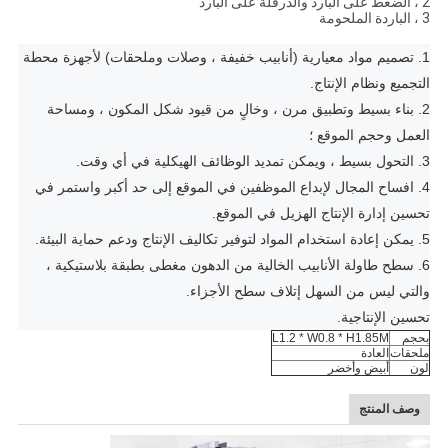
2 ، الضغط على البارد والدرفلة على البارد
3 ، الباردة الملحومة
1. تصميم مواد معيارية (أنابيب خفيفة ، وصلات وملحقات) لأجهزة محطة
التجميع ونظام الإنتاج.
2. بناء بسيط وتطبيق مرن ، وخالٍ من قيود شكل المكون ، ومساحة
العمل وحجم الموقع ؛
3. التحول بسيط ، ويمكن تمديد الوظائف الهيكلية في أي وقت.
4. افساح المجال لإبداع الموظفين في الموقع إلى حد أكبر واستمر في
تحسين إدارة الإنتاج الهزيل في الموقع.
5. يمكن إعادة استخدام المواد لتوفير تكاليف الإنتاج ودعم حماية البيئة.
6. سطح طاولة الأنابيب الخالية من الدهون مغطى بطبقة بلاستيكية ،
والتي ليس من السهل إتلاف سطح الأجزاء.
تحسين الإنتاجية.
بحجم
L1.2 * W0.8 * H1.85M
ملحقات
العادة
لون
أبيض وأخضر
وصف المنتج