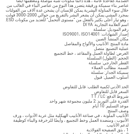
الصدمة.كقاعدة عامة ، هذه دائمًا مكونات شبه موصلة ومعظمها أيضًا
عناصر بناء سميكة ورقيقة.يتضرر هذا النوع من عناصر البناء في الغالب من
خلال سوء المناولة البشرية.يمكن للإنسان أن يشحن عدة آلاف من الفولتات
بمجرد المشي.يمكن أن يشعر البشر بالتفريغ من حوالي 2000-3000 فولت
، وهو تيار أعلى بكثير بالفعل من "مستوى التحمل" للعديد من مكونات ESD.
اسم العلامة التجارية: DI YA
رقم الموديل: سلسلة
إصدار الشهادات: ISO9001، ISO14001
مكان المنشأ: الصين
مادة المنتج: الأنابيب والألواح والمفاصل
عملية التصنيع: متصل
الغرض: لطاولة العمل والمقاعد ، خط التجميع
الحجم: (الطول) السلسلة
القطر الخارجي: سلسلة
السمة: مطالب العملاء
سميكة الجدار: سلسلة
أسلوب العميل: قبول
الحد الأدنى لكمية الطلب: قابل للتفاوض
السعر قابل للتفاوض
شروط الدفع: TT / LC
القدرة على التوريد: 2 مليون مجموعة شهر واحد
موعد التسليم: 10 أيام
وصف المنتج:
الأنابيب الملونة ، في صناعة الأنابيب الهيكلية مثل عربة الأدوات ، ورف
الأنبوب ، ومنضدة العمل وخط التجميع ، وأيضًا للزخرفة والبناء كوظيفة
لدعم الأنابيب.
1 ، بثق الصفيحة الفولاذية