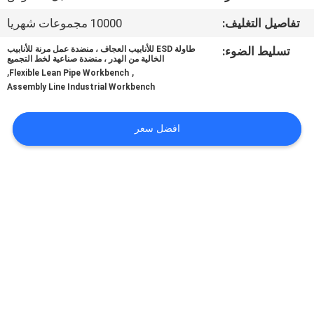
مراقبة
تفاصيل التغليف:
10000 مجموعات شهريا
الجودة
تسليط الضوء:
طاولة ESD للأنابيب العجاف ، منضدة عمل مرنة للأنابيب
الخالية من الهدر ، منضدة صناعية لخط التجميع
,
,
اتصل
Flexible Lean Pipe Workbench
Assembly Line Industrial Workbench
بنا
افضل سعر
أخبار
حالات
اطلب
اقتباس
خريطة