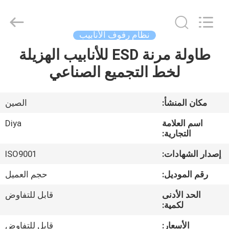
Diya
Industrial
Equipment
Co.,
Ltd..
نظام رفوف الأنابيب
All
Rights
Reserved.
طاولة مرنة ESD للأنابيب الهزيلة
مسكن
لخط التجميع الصناعي
منتجات
مكان المنشأ:
الصين
معلومات
اسم العلامة
Diya
عنا
التجارية:
إصدار الشهادات:
ISO9001
جولة
رقم الموديل:
حجم العميل
في
الحد الأدنى
قابل للتفاوض
المعمل
لكمية:
الأسعار:
قابل للتفاوض