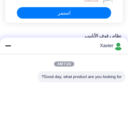
استمر
نظام رفوف الأنابيب
Xavier
مقعد عمل متحرك مقسم مستدير للمنتجات الرخوة وطاولة العمل
الأنابيب الملونة نظام التراص رذاذ الطلاء ل ورشة عمل لوجستية
7:24 AM
البلاستيك المطلي العجاف الأنابيب المشتركة تخصيص الرف للصناعة
Good day, what product are you looking for?
فئات شعبية
جميع
لين أنبوب موصل
لين أنبوب
ملحقات الأنابيب 
مسار الركوب
الرقيقة