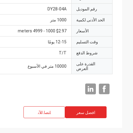
رقم الموديل
DY28-04A
الحد الأدنى لكمية
1000 متر
الأسعار
$2.97 1000 - 4999 meters
وقت التسليم
12-15 يومًا
شروط الدفع
T/T
القدرة على
10000 متر في الأسبوع
العرض
افضل سعر
ﺎﺘﺼﻟ ﺍﻶﻧ