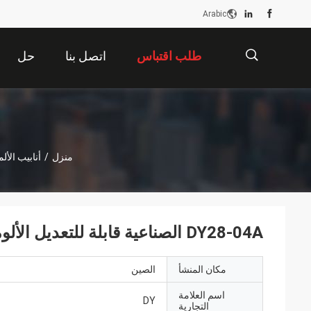
Arabic
طلب اقتباس
اتصل بنا
حل
描
منزل
/
أنابيب الأل
述
DY28-04A الصناعية قابلة للتعديل الألومنيوم الأجهزة أنواع مختلفة من أنواع الأدوات
مكان المنشأ
الصين
اسم العلامة
DY
التجارية