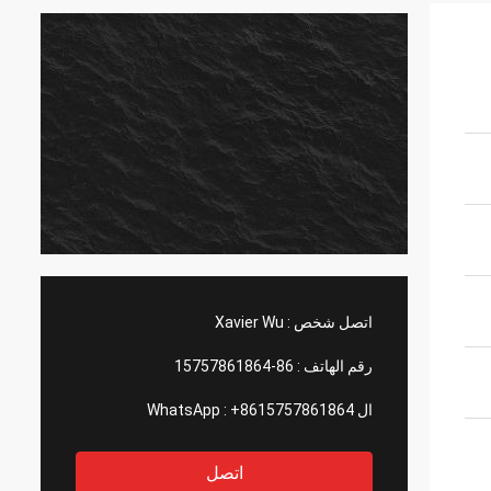
اتصل شخص :
Xavier Wu
رقم الهاتف :
86-15757861864
ال WhatsApp :
+8615757861864
اتصل