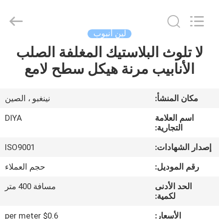
Diya
Industrial
Equipment
Co.,
Ltd..
لين أنبوب
All
Rights
Reserved.
لا تلوث البلاستيك المغلفة الصلب
مسكن
الأنابيب مرنة هيكل سطح لامع
منتجات
مكان المنشأ:
نينغبو ، الصين
معلومات
اسم العلامة
DIYA
عنا
التجارية:
إصدار الشهادات:
ISO9001
جولة
رقم الموديل:
حجم العملاء
في
الحد الأدنى
مسافة 400 متر
المعمل
لكمية:
الأسعار:
$0.6 per meter