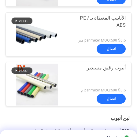
الأنابيب المغطاة بـ PE /
ABS
$0.6 per meter MOQ:500 متر
اتصال
أنبوب رقيق مستدير
$0.6 per meter MOQ:500 م
اتصال
لين أنبوب
ESD أسود مكافحة ساكنة أنابيب ، أنابيب البلاستيك المغلفة تستقيم
هيكل الإطار