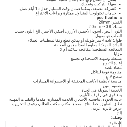
سهلة التركيب وتفكيك.
كشركة مصنعة، يمكننا ضمان وقت التسليم خلال 15 أيام عمل.
خدمات تكنولوجيا المتداول ممتازة وبراءات الاختراع.
pecifications
القطر: 28mm
سمك: 0.8 ~ 2.0mm
اللون: أبيض، أسود، الأخضر، الأزرق، أصفر، الأحمر، الخ. اللون حسب
الطلب هو مقبول
طول: عادة 4 متر طويلة أو يمكن قطع وفقا لمتطلبات العملاء
المادة: الفولاذ المقاوم للصدأ مع بي المغلفة
المعالجة السطحية: مكافحة ساكنة أم لا
مزايا
بسيطة وسهلة الاستخدام، تجميع
إعادة التدوير
مضاد للصدأ
مقاومة قوية للتآكل
سطح لامع
مناسبة لأنظمة الأنابيب المختلفة أو الأسطوانة المسارات
تصميم متين
الخدمة الطويلة في الحياة
بناء قوي في رفوف الأنابيب
عالية الجودة، تنافسية الأسعار، الخدمة الممتازة، مقدما والتقنيات المهنية
نطاق التطبيق: خط إنتاج المصنع، مكتب مكتب النظام، رفوف التخزين،
عرض قادرة، عربة،
إلخ
وصف:
1
معالجة: