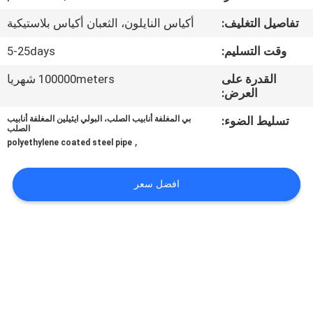
مراقبة
تفاصيل التغليف:
أكياس النايلون، الثعبان أكياس بلاستيكية
الجودة
وقت التسليم:
5-25days
اتصل
القدرة على
100000meters شهريا
العرض:
بنا
تسليط الضوء:
بي المغلفة أنابيب الصلب، البولي ايثيلين المغلفة أنابيب
الصلب
,
أخبار
polyethylene coated steel pipe
افضل سعر
حالات
اطلب
اقتباس
خريطة