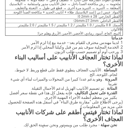
صفائح الفولاذ المدرفلة على البارد → تنظيف و قص → جعله جولة → ملحومة
ملحومة → رش مكافحة الصدأ داخل → جعل الأنابيب مدور واستقامة → البلاستيك
المغلفة → التبريد → التبريد مرة أخرى → قطع في طول → التعبئة والتغليف.
2
المواد: عبس | بي | إسد البلاستيك طلاء + أنابيب الحديد + مكافحة الصدأ اللوحة.
3
القطر الخارجي: 28 ± 0.2mm؛
4
القطر الداخلي: 26mm-27.2mm؛
5
سمك: 0.8 ملليمتر / 1.0 ملليمتر / 1.2 ملليمتر / 1.5 ملليمتر / 2.0 ملليمتر.
6
الألوان:
البيج، العاج، أسود، رمادي، الأخضر، الأحمر، الأزرق وهلم جرا؛
خدماتنا
1. لدينا مهندس محترف للقيام بعد-- خدمة بيع إذا لزم الأمر.
2. الخدمة المحلية سوف يتم من قبل وكيلنا المحلي إذا لزم الأمر.
3. ورحب أوم أو تصميم حسب طلب الزبون.
لماذا تختار العجاف الأنابيب على أساليب البناء
الأخرى؟
البساطة
. الأنابيب العجاف ينطوي فقط على قطع وربط. لا خيوط،
لحام، اللوحة، الخ.
المرونة
. وهو يدعم عددا كبيرا من المحولات والميزات لبناء أي شيء
تقريبا.
المتانة
. تم تصميم الأنابيب الهزيل لدعم الأحمال الثقيلة.
القدرة على تحمل التكاليف
. فإنه يفعل كل هذا في نقطة سعر أفضل
بكثير من معظم أنظمة الأجزاء المهنية الأخرى.
(يرجى الاطلاع على "مقارنة طرق البناء" في أسفل هذه الصفحة للحصول
على مزيد من المعلومات.)
لماذا تختار فيتس أطقم على شركات الأنابيب
العجاف الأخرى؟
نحن سهلة
- مجرد طلب من ويبستور ونحن سفينة الحق لك.