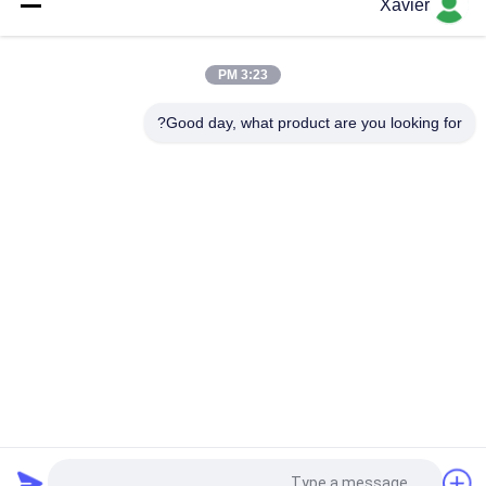
Xavier
البلاستيك المغلفة إسد الأنابيب الصدأ والدليل على 28MM القطر لهيكل
مرن
3:23 PM
الموثق Od28mm Lean Pe أنابيب الصلب المطلي لأنظمة الرف
Good day, what product are you looking for?
فئات شعبية
جميع
لين أنبوب موصل
لين أنبوب
ملحقات الأنابيب 
مسار الركوب
الرقيقة
موصل أنابيب 
أنابيب الألمنيوم 
الألومنيوم
العجاف
عجلات العجلات 
ملحقات أنابيب 
الصناعية
الألومنيوم