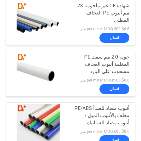
شهادة CE غير ملحومة 28
مم أنبوب PE العجاف
المطلي
$0.6 per meter MOQ:500 متر
اتصال
جولة 2.0 مم سمك PE
المغلفة أنبوب العجاف
مسحوب على البارد
$0.6 per meter MOQ:500 متر
اتصال
أنبوب مضاد للصدأ PE/ABS
مغلف بالأنبوب الميل /
أنبوب مضاد للستاتيك
للأنبوب الميل لرف التدفق
$0.6 per meter MOQ:600 متر
اتصال