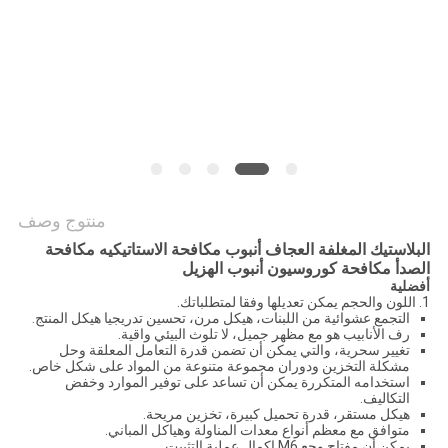
الموقع
PRIVACY
POLICY
منتوج وصف
البلاستيك المغلفة العجاف أنبوب مكافحة الاستاتيكيه مكافحة
الصدأ مكافحة كوروسيون أنبوب الهزيل
أفضلية
1. اللون والحجم يمكن تعديلها وفقا لمتطلباتك.
التجمع عشوائية من اللبنات، هيكل مرن، تحسين تدريجيا هيكل المنتج.
رف الأنابيب هو مع مظهر جميل، لا تلوث البيئي واقية.
تغيير سحرية، والتي يمكن أن تضمن قدرة التعامل المعلقة وحل
مشكلة التخزين ودوران مجموعة متنوعة من المواد على شكل خاص.
استخدامه المتكررة يمكن أن تساعد على توفير الموارد وخفض
التكاليف.
هيكل مستقر، قدرة تحميل كبيرة، تخزين مريحة.
متوافق مع معظم أنواع معدات المناولة وهياكل المباني.
يمكن أن مفتاح وجع M6 إكمال عملية التثبيت.