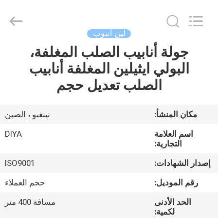
Diya
Industrial
Equipment
Co.,
Ltd..
لين أنبوب
All
Rights
Reserved.
جولة أنابيب الصلب المغلفة،
مسكن
البولي ايثيلين المغلفة أنابيب
منتجات
الصلب تعديل حجم
معلومات
مكان المنشأ:
نينغبو ، الصين
عنا
اسم العلامة
DIYA
التجارية:
جولة
إصدار الشهادات:
ISO9001
في
رقم الموديل:
حجم العملاء
المعمل
الحد الأدنى
مسافة 400 متر
لكمية: