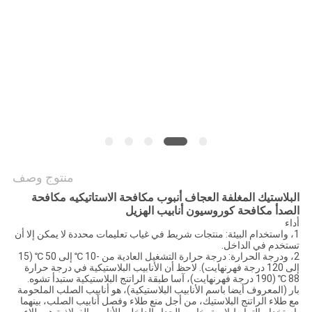
الموقع
PRIVACY
POLICY
منتوج وصف
البلاستيك المغلفة العجاف أنبوب مكافحة الاستاتيكيه مكافحة
الصدأ مكافحة كوروسيون أنابيب الهزيل
أداء
1، واستخدام البيئة: منتجات شريط في غياب تعليمات محددة لا يمكن إلا أن
تستخدم في الداخل.
2، ودرجة الحرارة: درجة حرارة التشغيل العادية من -10 ℃ إلى 50 ℃ (15
إلى 120 درجة فهرنهايت). لاحظ أن الأنابيب البلاستيكية في درجة حرارة
88 ℃ (190 درجة فهرنهايت)، آسا طبقة الراتنج البلاستيكية ستبدأ تشوه.
بار (المعروف أيضا باسم الأنابيب البلاستيكية)، هو أنابيب الصلب الملحومة
مع طلاء الراتنج البلاستيك، من أجل منع طلاء وفصل أنابيب الصلب، بينهما