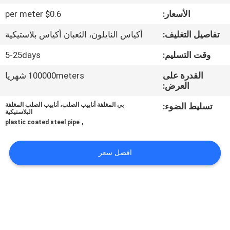
مراقبة
الأسعار:
$0.6 per meter
الجودة
تفاصيل التغليف:
أكياس النايلون، الثعبان أكياس بلاستيكية
اتصل
وقت التسليم:
5-25days
بنا
القدرة على
100000meters شهريا
العرض:
أخبار
تسليط الضوء:
بي المغلفة أنابيب الصلب، أنابيب الصلب المغلفة
البلاستيكية
,
plastic coated steel pipe
حالات
افضل سعر
اطلب
اقتباس
خريطة