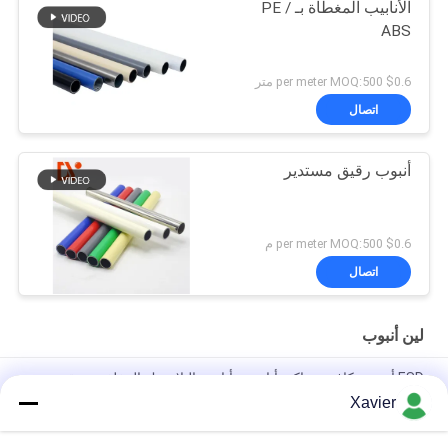
الأنابيب المغطاة بـ PE /
ABS
$0.6 per meter MOQ:500 متر
اتصال
أنبوب رقيق مستدير
$0.6 per meter MOQ:500 م
اتصال
لين أنبوب
ESD أسود مكافحة ساكنة أنابيب ، أنابيب البلاستيك المغلفة تستقيم
هيكل الإطار
Xavier
البلاستيك المغلفة إسد الأنابيب الصدأ والدليل على 28MM القطر لهيكل