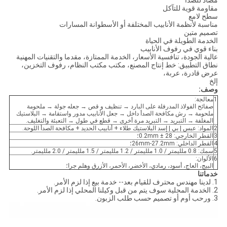
مضاد للصدأ
مقاومة قوية للتآكل
سطح لامع
مناسبة لأنظمة الأنابيب المختلفة أو الأسطوانة المسارات
تصميم متين
الخدمة الطويلة في الحياة
بناء قوي في رفوف الأنابيب
عالية الجودة، تنافسية الأسعار، الخدمة الممتازة، مقدما والتقنيات المهنية
نطاق التطبيق: خط إنتاج المصنع، مكتب مكتب النظام، رفوف التخزين،
عرض قادرة، عربة،
إلخ
وصف:
1
معالجة:
صفائح الفولاذ المدرفلة على البارد → تنظيف و قص → جعله جولة → ملحومة
ملحومة → رش مكافحة الصدأ داخل → جعل الأنابيب مدور واستقامة → البلاستيك
المغلفة → التبريد → التبريد مرة أخرى → قطع في طول → التعبئة والتغليف.
2
المواد: عبس | بي | إسد البلاستيك طلاء + أنابيب الحديد + مكافحة الصدأ اللوحة.
3
القطر الخارجي: 28 ± 0.2mm؛
4
القطر الداخلي: 26mm-27.2mm؛
5
سمك: 0.8 ملليمتر / 1.0 ملليمتر / 1.2 ملليمتر / 1.5 ملليمتر / 2.0 ملليمتر.
6
الألوان:
البيج، العاج، أسود، رمادي، الأخضر، الأحمر، الأزرق وهلم جرا؛
خدماتنا
1. لدينا مهندس محترف للقيام بعد-- خدمة بيع إذا لزم الأمر.
2. الخدمة المحلية سوف يتم من قبل وكيلنا المحلي إذا لزم الأمر.
3. ورحب أوم أو تصميم حسب طلب الزبون.