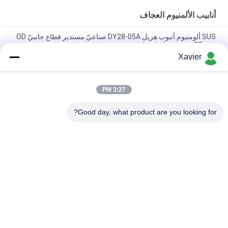
أنابيب الألمنيوم العجاف
SUS ألومنيوم أنبوب هزيل DY28-05A صناعيّ مستدير قطاع جانبيّ OD
28mm حصى سطح انفجار
Xavier
DY28-03A الصناعية الألومنيوم الفضة سبيكة أنبوب OD 28mm مكتب
العمل رف الأنابيب العريضة
3:27 PM
DY28-05A OD 28mm أنوديزينغ سبيكة الألومنيوم أنابيب خفيفة لخط
إنتاج نظام رف
Good day, what product are you looking for?
فئات شعبية
جميع
لين أنبوب موصل
لين أنبوب
ملحقات الأنابيب 
مسار الركوب
الرقيقة
موصل أنابيب 
أنابيب الألمنيوم 