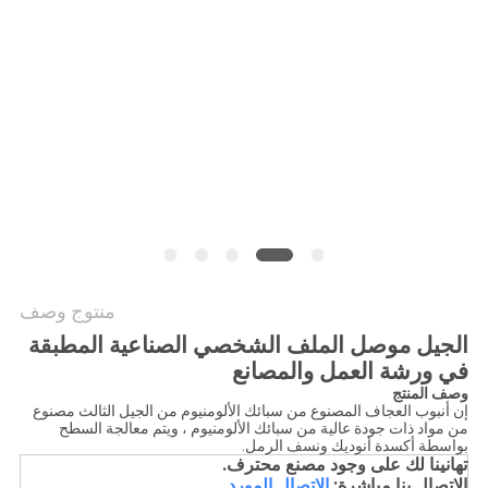
الموقع
PRIVACY
POLICY
منتوج وصف
الجيل موصل الملف الشخصي الصناعية المطبقة
في ورشة العمل والمصانع
وصف المنتج
إن أنبوب العجاف المصنوع من سبائك الألومنيوم من الجيل الثالث مصنوع
من مواد ذات جودة عالية من سبائك الألومنيوم ، ويتم معالجة السطح
بواسطة أكسدة أنوديك ونسف الرمل.
تهانينا لك على وجود مصنع محترف.
الاتصال بنا مباشرة:
الاتصال المورد