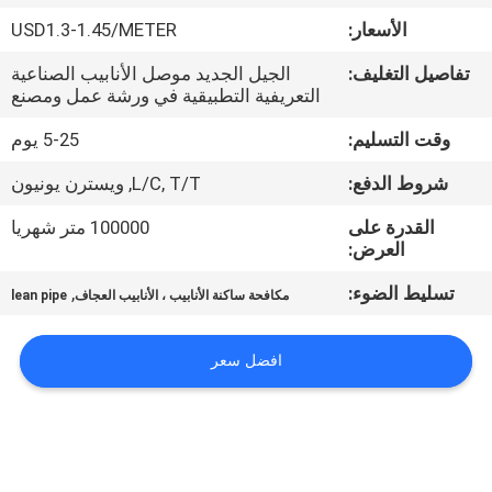
مراقبة
الأسعار:
USD1.3-1.45/METER
الجودة
تفاصيل التغليف:
الجيل الجديد موصل الأنابيب الصناعية
التعريفية التطبيقية في ورشة عمل ومصنع
اتصل
وقت التسليم:
5-25 يوم
بنا
شروط الدفع:
L/C, T/T, ويسترن يونيون
أخبار
القدرة على
100000 متر شهريا
العرض:
تسليط الضوء:
,
حالات
مكافحة ساكنة الأنابيب ، الأنابيب العجاف
lean pipe
افضل سعر
اطلب
اقتباس
خريطة