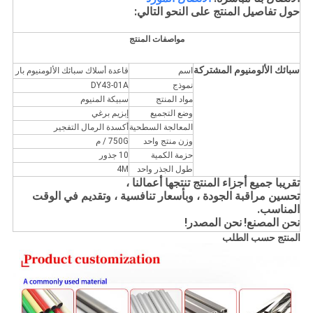
حول تفاصيل المنتج على النحو التالي:
مواصفات المنتج
سبائك الألومنيوم المشتركة
اسم
قاعدة أسلاك سبائك الألومنيوم بار
نموذج
DY43-01A
مواد المنتج
سبيكة المنيوم
وضع التجميع
إبزيم برغي
المعالجة السطحية
أكسدة الرمال التفجير
وزن منتج واحد
750G / م
حزمة الكمية
10 جذور
طول الجذر واحد
4M
تقريبا جميع أجزاء المنتج تنتجها أعمالنا ،
تحسين مراقبة الجودة ، وبأسعار تنافسية ، وتقديم في الوقت
المناسب.
نحن المصنع!
نحن المصدر!
المنتج حسب الطلب