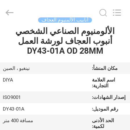
Diya
Industrial
Equipment
Co.,
Ltd..
أنابيب الألمنيوم العجاف
All
Rights
Reserved.
الألومنيوم الصناعي الشخصي
مسكن
أنبوب العجاف لورشة العمل
منتجات
DY43-01A OD 28MM
معلومات
مكان المنشأ:
نينغبو ، الصين
عنا
اسم العلامة
DIYA
التجارية:
جولة
إصدار الشهادات:
ISO9001
في
رقم الموديل:
DY43-01A
المعمل
الحد الأدنى
مسافة 400 متر
لكمية: