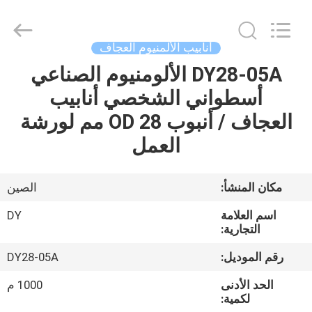
Diya
Industrial
Equipment
Co.,
Ltd..
أنابيب الألمنيوم العجاف
All
Rights
Reserved.
DY28-05A الألومنيوم الصناعي
مسكن
أسطواني الشخصي أنابيب
منتجات
العجاف / أنبوب OD 28 مم لورشة
العمل
معلومات
عنا
مكان المنشأ:
الصين
اسم العلامة
DY
جولة
التجارية:
في
رقم الموديل:
DY28-05A
المعمل
الحد الأدنى
1000 م
لكمية: