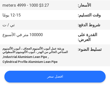
مراقبة
الأسعار:
$3.27 1000 - 4999 meters
الجودة
وقت التسليم:
12-15 يومًا
شروط الدفع:
تي / ت
اتصل
بنا
القدرة على
100000 متر في الأسبوع
العرض:
تسليط الضوء:
ورشة عمل أنبوب الألمنيوم العجاف ، أنبوب الألمنيوم
أخبار
الصناعي الخالي من الهدر ، أنبوب الألومنيوم الأسطواني
,
,
Industrial Aluminium Lean Pipe
Cylindrical Profile Aluminium Lean Pipe
حالات
افضل سعر
اطلب
اقتباس
خريطة