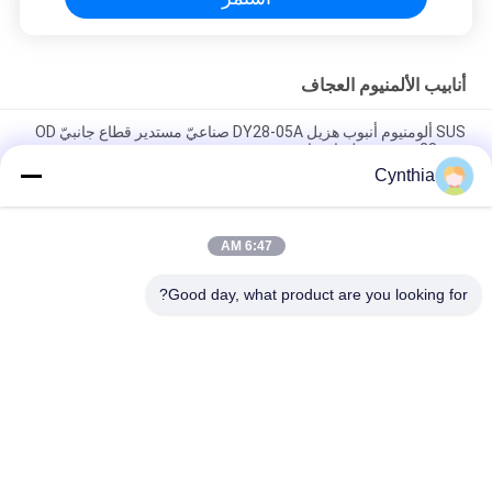
أنابيب الألمنيوم العجاف
SUS ألومنيوم أنبوب هزيل DY28-05A صناعيّ مستدير قطاع جانبيّ OD
28mm حصى سطح انفجار
Cynthia
DY28-03A الصناعية الألومنيوم الفضة سبيكة أنبوب OD 28mm مكتب
العمل رف الأنابيب العريضة
6:47 AM
DY28-05A OD 28mm أنوديزينغ سبيكة الألومنيوم أنابيب خفيفة لخط
إنتاج نظام رف
Good day, what product are you looking for?
فئات شعبية
جميع
لين أنبوب موصل
لين أنبوب
ملحقات الأنابيب 
مسار الركوب
الرقيقة